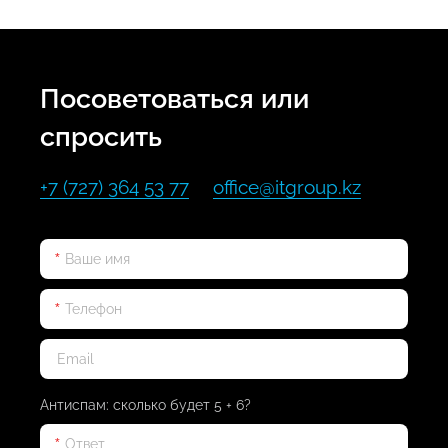
Посоветоваться или
спросить
+7 (727) 364 53 77
office@itgroup.kz
Антиспам: сколько будет 5 + 6?