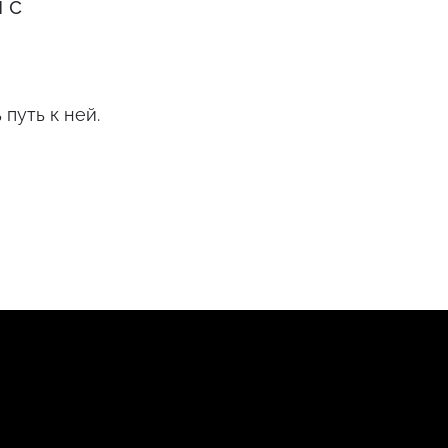
 с
путь к ней.